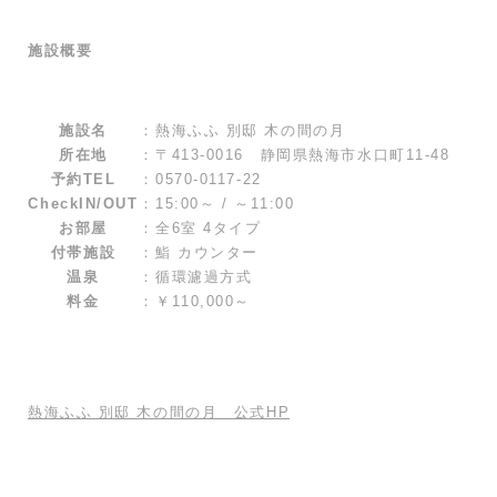
施設概要
施設名
：
熱海ふふ 別邸 木の間の月
所在地
：
〒413-0016 静岡県熱海市水口町11-48
予約TEL
：
0570-0117-22
CheckIN/OUT
：
15:00～ / ～11:00
お部屋
：
全6室 4タイプ
付帯施設
：
鮨 カウンター
温泉
：
循環濾過方式
料金
：
￥110,000～
熱海ふふ 別邸 木の間の月 公式HP