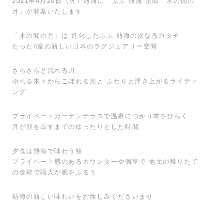
2021年4月20日（火）熱海に「ふふ 熱海 別邸 木の間の
月」が開業いたします
「木の間の月」は 進化したふふ 熱海の次なるカタチ
たった6室の新しい日本のラグジュアリー空間
さらさらと流れる川
ゆれる木々からこぼれる光と ふわりと浮き上がるライティ
ング
プライベートガーデンテラスで温泉につかり本をひらく
月が顔を出すまでのゆったりとした時間
夕食は熱海で味わう鮨
プライベート感のあるカウンターや個室で 地元の獲りたて
の食材で職人が腕をふるう
熱海の新しい味わいをお愉しみくださいませ