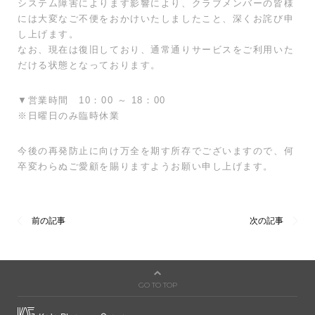
システム障害によります影響により、クラブメンバーの皆様
には大変なご不便をおかけいたしましたこと、深くお詫び申
し上げます。
なお、現在は復旧しており、通常通りサービスをご利用いた
だける状態となっております。
▼営業時間 10：00 ～ 18：00
※日曜日のみ臨時休業
今後の再発防止に向け万全を期す所存でございますので、何
卒変わらぬご愛顧を賜りますようお願い申し上げます。
GO TO TOP