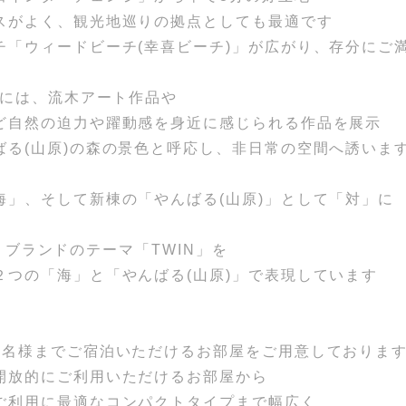
スがよく、観光地巡りの拠点としても最適です
チ「ウィードビーチ(幸喜ビーチ)」が広がり、存分にご
棟には、流木アート作品や
ど自然の迫力や躍動感を身近に感じられる作品を展示
ばる(山原)の森の景色と呼応し、非日常の空間へ誘いま
海」、そして新棟の「やんばる(山原)」として「対」に
TE」ブランドのテーマ「TWIN」を
２つの「海」と「やんばる(山原)」で表現しています
6名様までご宿泊いただけるお部屋をご用意しておりま
開放的にご利用いただけるお部屋から
ご利用に最適なコンパクトタイプまで幅広く