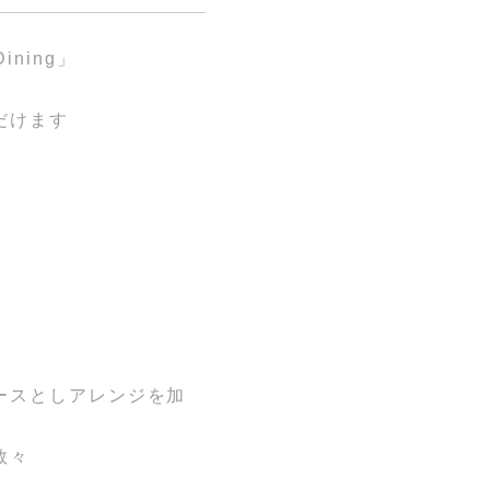
ining」
だけます
ースとしアレンジを加
数々