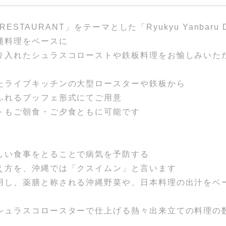
 RESTAURANT」をテーマとした「Ryukyu Yanbaru D
縄料理をベースに
り入れたシュラスコローストや鉄板料理をお愉しみいた
たライブキッチンの大型ロースターや鉄板から
ふれるブッフェ形式にてご用意
トもご朝食・ご夕食ともに可能です
しい食事をとることで病気を予防する
え方を、沖縄では「クスイムン」と言います
用し、薬膳と称される沖縄野菜や、日本料理の出汁をベ
シュラスコロースターで仕上げる熱々出来立ての料理の