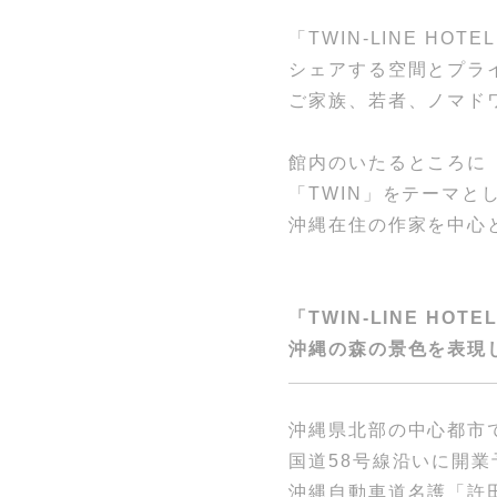
「TWIN-LINE H
シェアする空間とプラ
ご家族、若者、ノマド
館内のいたるところに
「TWIN」をテーマ
沖縄在住の作家を中心
「TWIN-LINE HOTE
沖縄の森の景色を表現し
沖縄県北部の中心都市
国道58号線沿いに開業予定の
沖縄自動車道名護「許