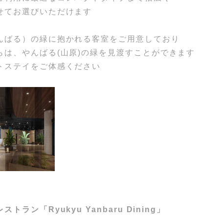
せてお選びいただけます
んばる）の緑に抱かれる客室をご用意しており
らは、やんばる(山原)の緑を見渡すことができます
トステイをご体感ください
ラン「Ryukyu Yanbaru Dining」