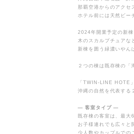
那覇空港からのアクセ
ホテル前には天然ビー
2024年開業予定の新
木のスカルプチュアな
新棟を囲う緑濃いやん
２つの棟は既存棟の「
「TWIN-LINE HO
沖縄の自然を代表する
― 客室タイプ ―
既存棟の客室は、最大
お子様連れでも広々と
少人数やカップルでの