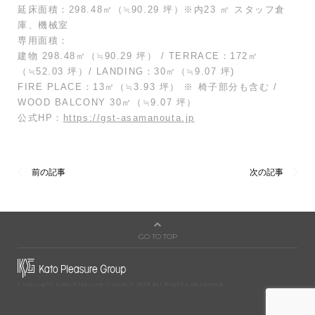
延床面積：298.48㎡（≒90.29 坪）※内23 ㎡ スタッフ倉
庫、機械室
専用面積：
建物 298.48㎡（≒90.29 坪） / TERRACE：172㎡
（≒52.03 坪）/ LANDING：30㎡（≒9.07 坪)
FIRE PLACE：13㎡（≒3.93 坪） ※ 椅子部分も含む /
WOOD BALCONY 30㎡（≒9.07 坪）
公式HP：
https://gst-asamanouta.jp
GO TO TOP
Copyright Kato Pleasure Group © 2019 All Rights Reserved.