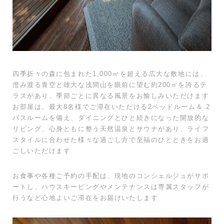
四季折々の森に包まれた1,000㎡を超える広大な敷地には、
澄み渡る青空と雄大な浅間山を眼前に望む約200㎡を誇るテ
ラスがあり、季節ごとに異なる風景をお愉しみいただけます
お部屋は、最大8名様でご滞在いただける2ベッドルーム＆ 2
バスルームを備え、ダイニングとひと続きになった開放的な
リビング、心身ともに整う天然温泉とサウナがあり、ライフ
スタイルに合わせた様々な過ごし方で至福のひとときをお過
ごしいただけます
お食事や各種ご予約の手配は、現地のコンシェルジュがサポ
ートし、ハウスキーピングやメンテナンスは専属スタッフが
行うなど心地よいご滞在をお届けいたします