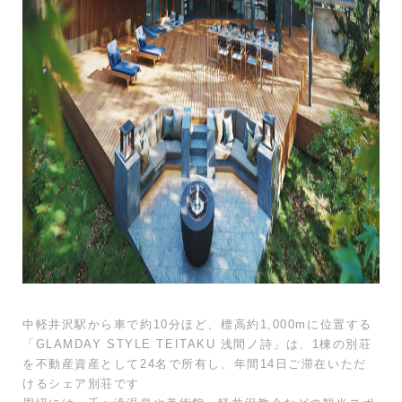
中軽井沢駅から車で約10分ほど、標高約1,000mに位置する
「GLAMDAY STYLE TEITAKU 浅間ノ詩」は、1棟の別荘
を不動産資産として24名で所有し、年間14日ご滞在いただ
けるシェア別荘です