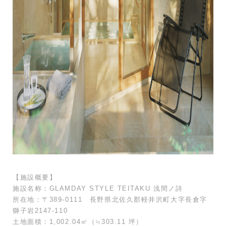
【施設概要】
施設名称：GLAMDAY STYLE TEITAKU 浅間ノ詩
所在地：〒389-0111 長野県北佐久郡軽井沢町大字長倉字
獅子岩2147-110
土地面積：1,002.04㎡（≒303.11 坪）