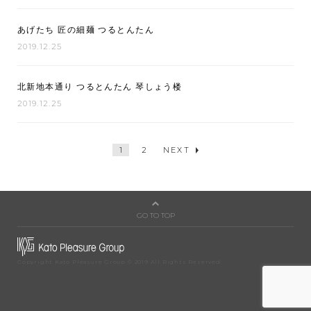
あげたち 匠の細麺 つるとんたん
2019.12.25
北新地本通り つるとんたん 琴しょう楼
2019.12.25
投
1
2
NEXT
稿
の
ペ
ー
ジ
送
り
GO TO TOP
Copyright Kato Pleasure Group © 2019 All Rights Reserved.